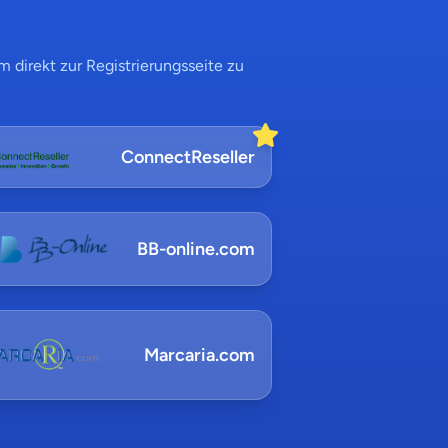
 direkt zur Registrierungsseite zu
ConnectReseller
BB-online.com
Marcaria.com