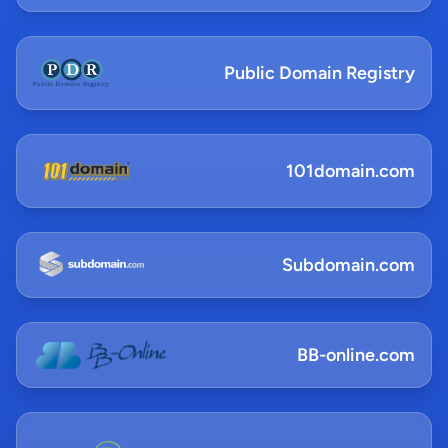
Public Domain Registry
101domain.com
Subdomain.com
BB-online.com