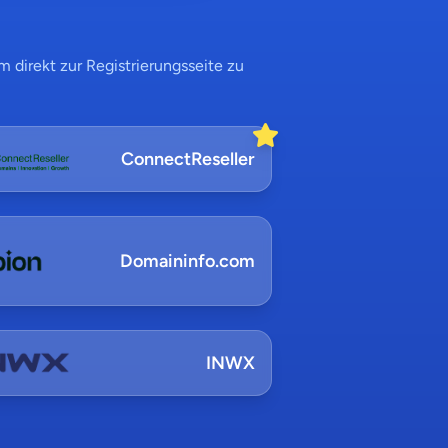
 direkt zur Registrierungsseite zu
ConnectReseller
Domaininfo.com
INWX