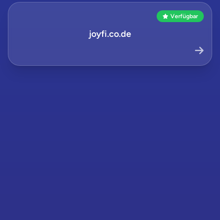
Verfügbar
joyfi.co.de