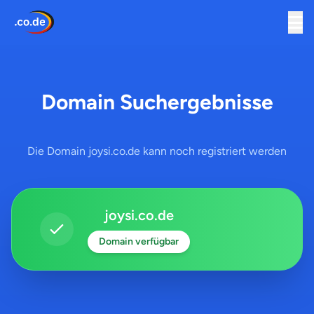
Domain Suchergebnisse
Die Domain joysi.co.de kann noch registriert werden
joysi.co.de
Domain verfügbar