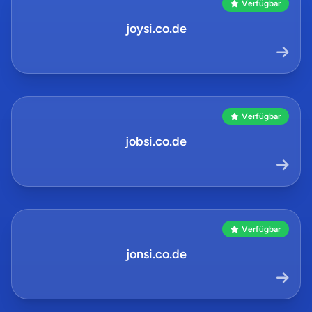
Verfügbar
joysi.co.de
Verfügbar
jobsi.co.de
Verfügbar
jonsi.co.de