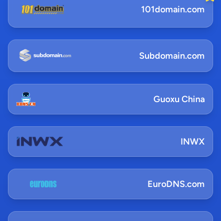
101domain.com
Subdomain.com
Guoxu China
INWX
EuroDNS.com