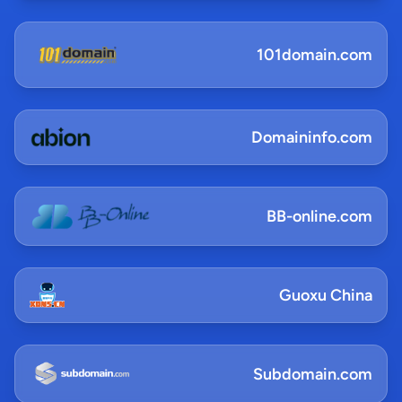
101domain.com
Domaininfo.com
BB-online.com
Guoxu China
Subdomain.com