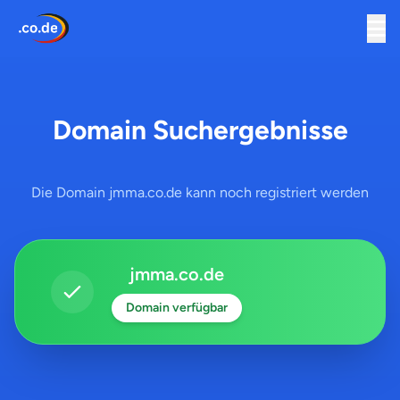
Domain Suchergebnisse
Die Domain jmma.co.de kann noch registriert werden
jmma.co.de
Domain verfügbar