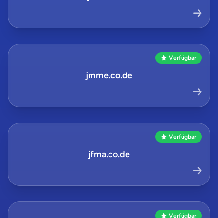
Verfügbar
jmme.co.de
Verfügbar
jfma.co.de
Verfügbar