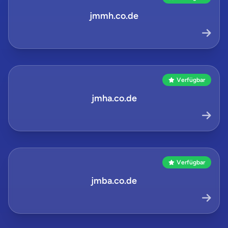
jmmh.co.de
Verfügbar
jmha.co.de
Verfügbar
jmba.co.de