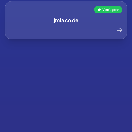
Verfügbar
jmia.co.de