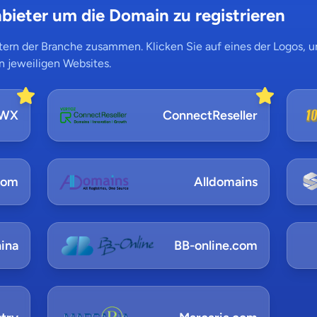
bieter um die Domain zu registrieren
ern der Branche zusammen. Klicken Sie auf eines der Logos, um
n jeweiligen Websites.
NWX
ConnectReseller
com
Alldomains
ina
BB-online.com