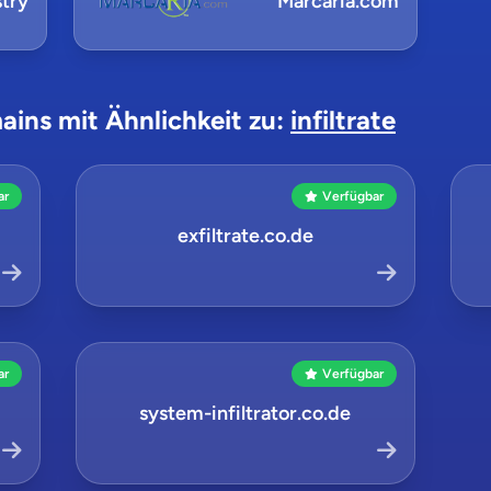
try
Marcaria.com
ains mit Ähnlichkeit zu:
infiltrate
ar
Verfügbar
exfiltrate.co.de
ar
Verfügbar
system-infiltrator.co.de