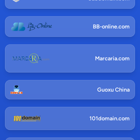
BB-online.com
Marcaria.com
Guoxu China
101domain.com