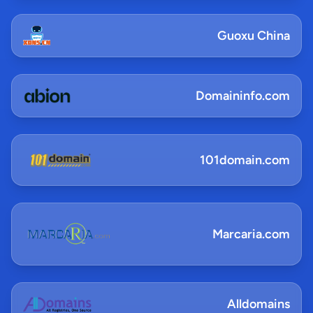
Guoxu China
Domaininfo.com
101domain.com
Marcaria.com
Alldomains