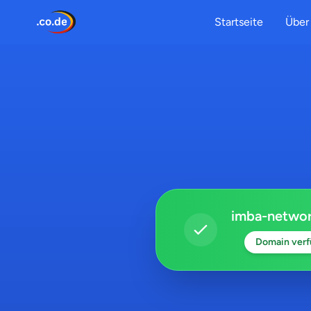
Startseite
Über 
imba-networ
Domain verf