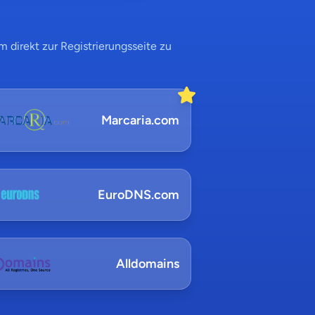
 direkt zur Registrierungsseite zu
Marcaria.com
EuroDNS.com
Alldomains