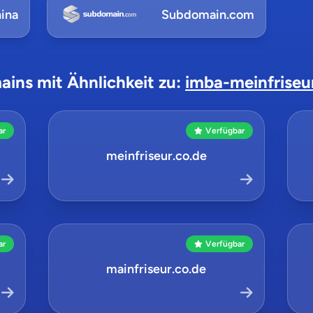
ina
Subdomain.com
ains mit Ähnlichkeit zu:
imba-meinfriseu
ar
Verfügbar
meinfriseur.co.de
ar
Verfügbar
mainfriseur.co.de