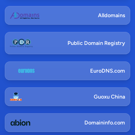
Alldomains
Public Domain Registry
EuroDNS.com
Guoxu China
Domaininfo.com