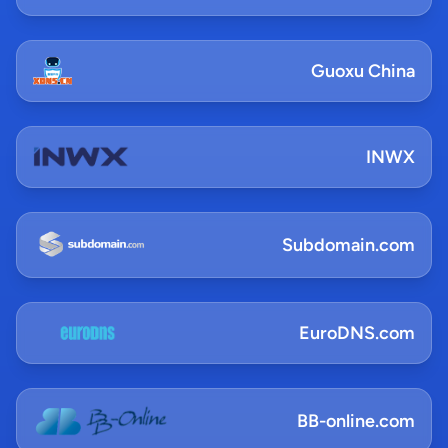
Guoxu China
INWX
Subdomain.com
EuroDNS.com
BB-online.com