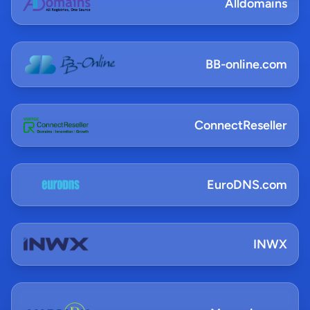
Alldomains
BB-online.com
ConnectReseller
EuroDNS.com
INWX