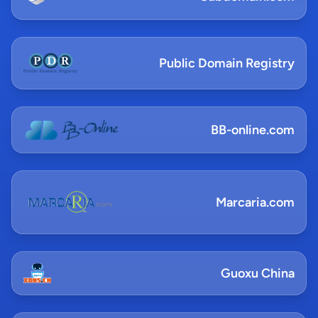
Public Domain Registry
BB-online.com
Marcaria.com
Guoxu China