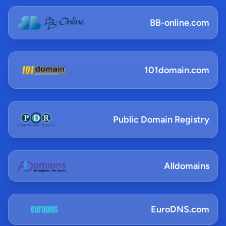
BB-online.com
101domain.com
Public Domain Registry
Alldomains
EuroDNS.com