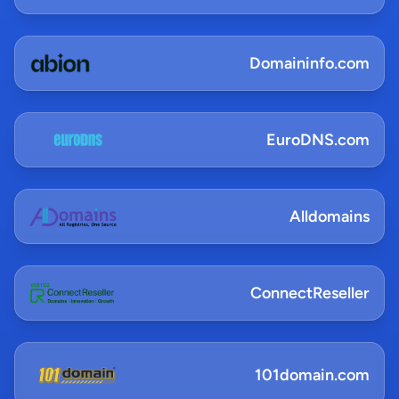
Domaininfo.com
EuroDNS.com
Alldomains
ConnectReseller
101domain.com