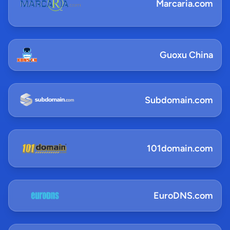
Marcaria.com
Guoxu China
Subdomain.com
101domain.com
EuroDNS.com