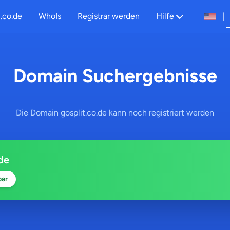
.co.de
WhoIs
Registrar werden
Hilfe
|
Domain Suchergebnisse
Die Domain gosplit.co.de kann noch registriert werden
de
bar