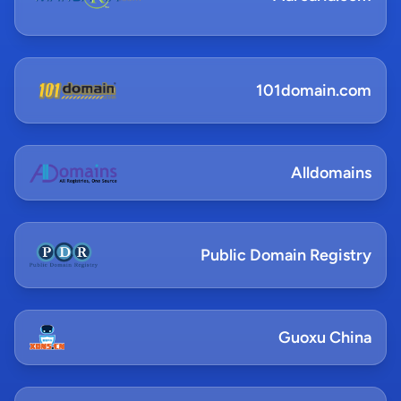
101domain.com
Alldomains
Public Domain Registry
Guoxu China