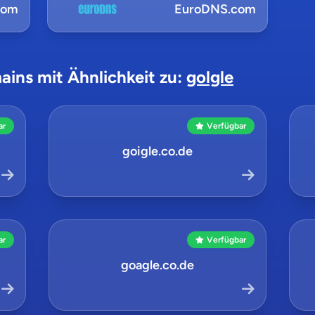
com
EuroDNS.com
ains mit Ähnlichkeit zu:
golgle
ar
Verfügbar
goigle.co.de
ar
Verfügbar
goagle.co.de