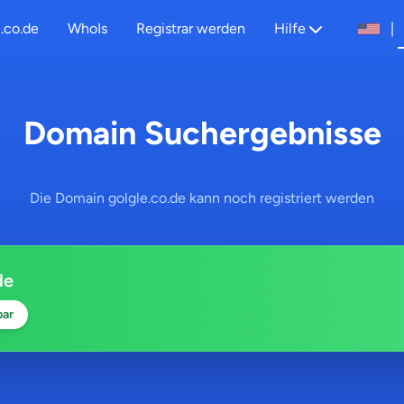
.co.de
WhoIs
Registrar werden
Hilfe
|
Domain Suchergebnisse
Die Domain golgle.co.de kann noch registriert werden
de
bar