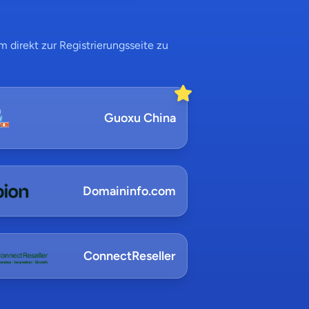
 direkt zur Registrierungsseite zu
Guoxu China
Domaininfo.com
ConnectReseller