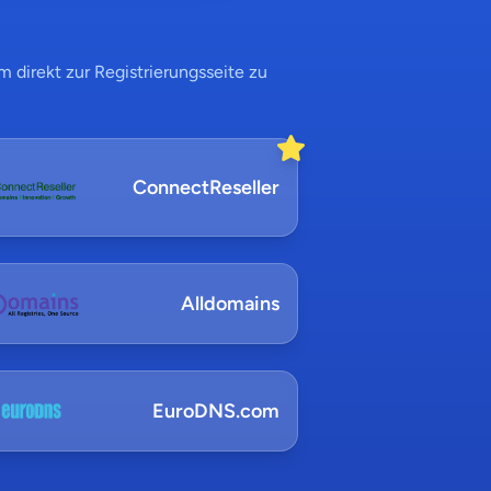
 direkt zur Registrierungsseite zu
ConnectReseller
Alldomains
EuroDNS.com