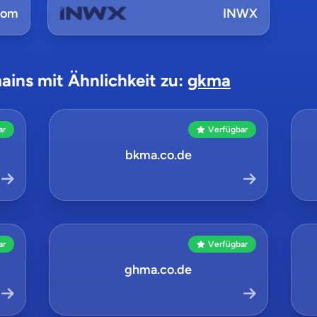
com
INWX
ains mit Ähnlichkeit zu:
gkma
ar
Verfügbar
bkma.co.de
ar
Verfügbar
ghma.co.de