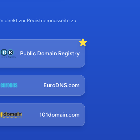
 direkt zur Registrierungsseite zu
Public Domain Registry
EuroDNS.com
101domain.com