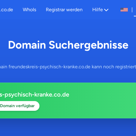
.co.de
WhoIs
Registrar werden
Hilfe
|
Domain Suchergebnisse
ain freundeskreis-psychisch-kranke.co.de kann noch registrier
s-psychisch-kranke.co.de
Domain verfügbar