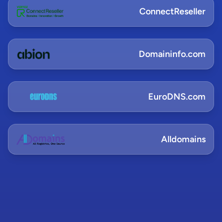
ConnectReseller
Domaininfo.com
EuroDNS.com
Alldomains