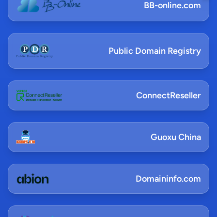
BB-online.com
Public Domain Registry
ConnectReseller
Guoxu China
Domaininfo.com