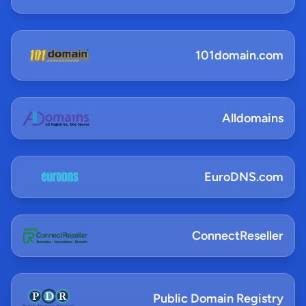
101domain.com
Alldomains
EuroDNS.com
ConnectReseller
Public Domain Registry