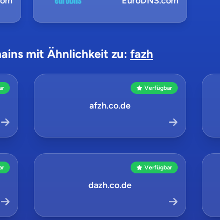
com
EuroDNS.com
ains mit Ähnlichkeit zu:
fazh
ar
Verfügbar
afzh.co.de
ar
Verfügbar
dazh.co.de