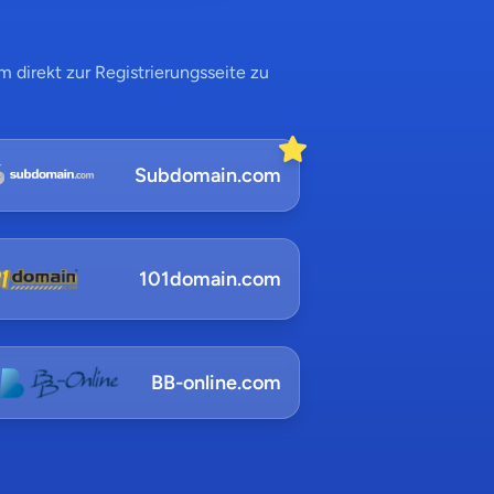
 direkt zur Registrierungsseite zu
Subdomain.com
101domain.com
BB-online.com