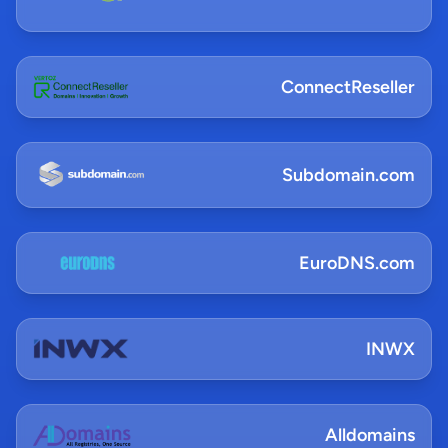
ConnectReseller
Subdomain.com
EuroDNS.com
INWX
Alldomains