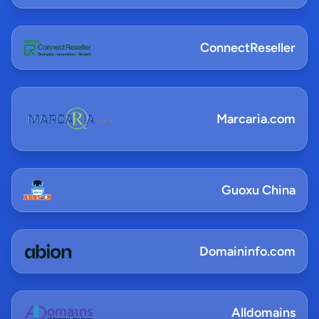
ConnectReseller
Marcaria.com
Guoxu China
Domaininfo.com
Alldomains