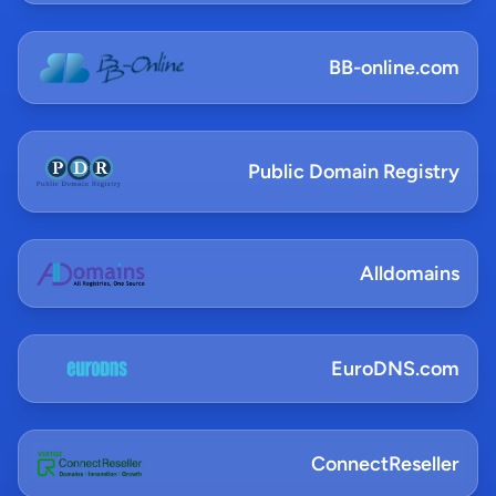
BB-online.com
Public Domain Registry
Alldomains
EuroDNS.com
ConnectReseller