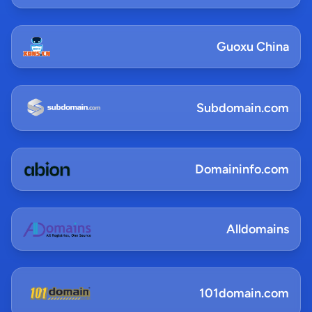
Guoxu China
Subdomain.com
Domaininfo.com
Alldomains
101domain.com