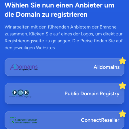
Wählen Sie nun einen Anbieter um
die Domain zu registrieren
Wir arbeiten mit den führenden Anbietern der Branche
zusammen. Klicken Sie auf eines der Logos, um direkt zur
Registrierungsseite zu gelangen. Die Preise finden Sie auf
den jeweiligen Websites.
Alldomains
Public Domain Registry
ConnectReseller