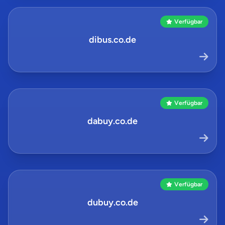
Verfügbar
dibus.co.de
Verfügbar
dabuy.co.de
Verfügbar
dubuy.co.de