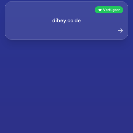
Verfügbar
dibey.co.de