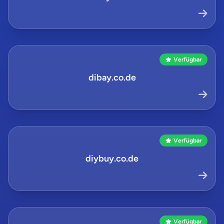
Verfügbar
dibay.co.de
Verfügbar
diybuy.co.de
Verfügbar