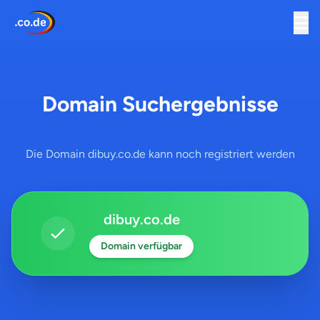
Domain Suchergebnisse
Die Domain dibuy.co.de kann noch registriert werden
dibuy.co.de
Domain verfügbar