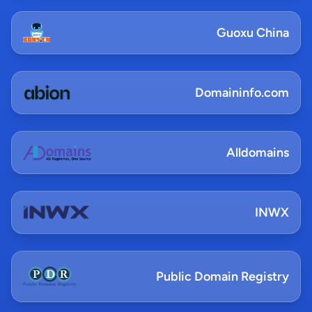
Guoxu China
Domaininfo.com
Alldomains
INWX
Public Domain Registry