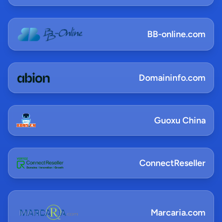
BB-online.com
Domaininfo.com
Guoxu China
ConnectReseller
Marcaria.com