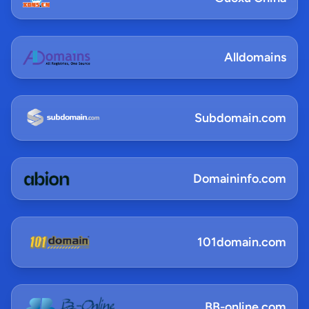
Alldomains
Subdomain.com
Domaininfo.com
101domain.com
BB-online.com