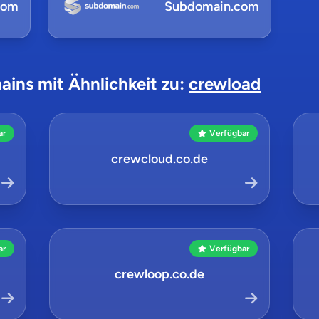
com
Subdomain.com
ains mit Ähnlichkeit zu:
crewload
ar
Verfügbar
crewcloud.co.de
ar
Verfügbar
crewloop.co.de