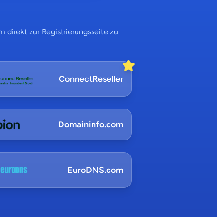
 direkt zur Registrierungsseite zu
ConnectReseller
Domaininfo.com
EuroDNS.com