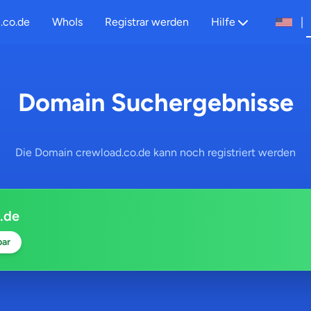
.co.de
WhoIs
Registrar werden
Hilfe
|
Domain Suchergebnisse
Die Domain crewload.co.de kann noch registriert werden
.de
bar