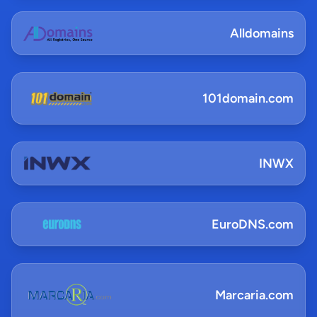
Alldomains
101domain.com
INWX
EuroDNS.com
Marcaria.com