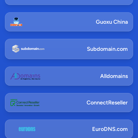
Guoxu China
Subdomain.com
Alldomains
ConnectReseller
EuroDNS.com