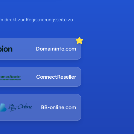
 direkt zur Registrierungsseite zu
Domaininfo.com
ConnectReseller
BB-online.com