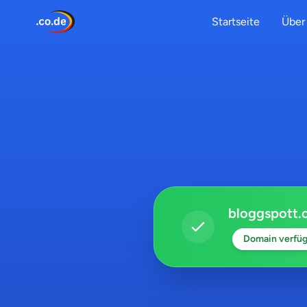
Startseite
Über 
bloggspott.
Domain verfüg