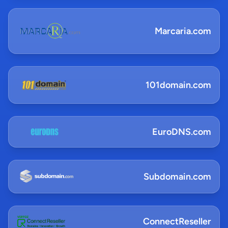
Marcaria.com
101domain.com
EuroDNS.com
Subdomain.com
ConnectReseller