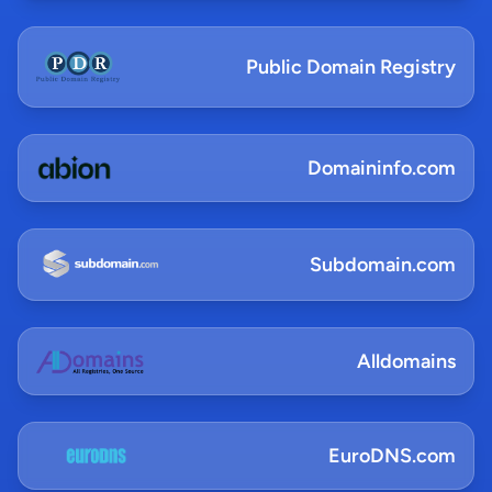
Public Domain Registry
Domaininfo.com
Subdomain.com
Alldomains
EuroDNS.com