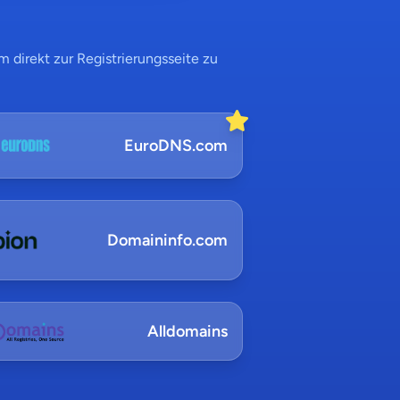
 direkt zur Registrierungsseite zu
EuroDNS.com
Domaininfo.com
Alldomains