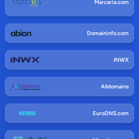
Marcaria.com
Domaininfo.com
INWX
Alldomains
EuroDNS.com