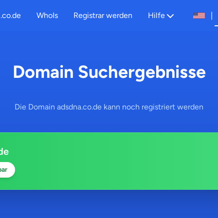
.co.de
WhoIs
Registrar werden
Hilfe
|
Domain Suchergebnisse
Die Domain adsdna.co.de kann noch registriert werden
de
bar