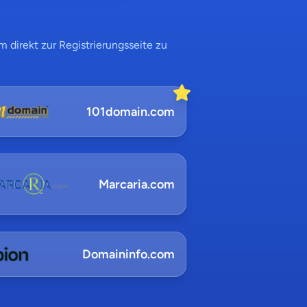
 direkt zur Registrierungsseite zu
101domain.com
Marcaria.com
Domaininfo.com