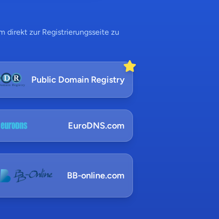
 direkt zur Registrierungsseite zu
Public Domain Registry
EuroDNS.com
BB-online.com