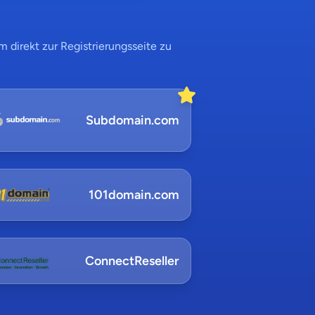
 direkt zur Registrierungsseite zu
Subdomain.com
101domain.com
ConnectReseller