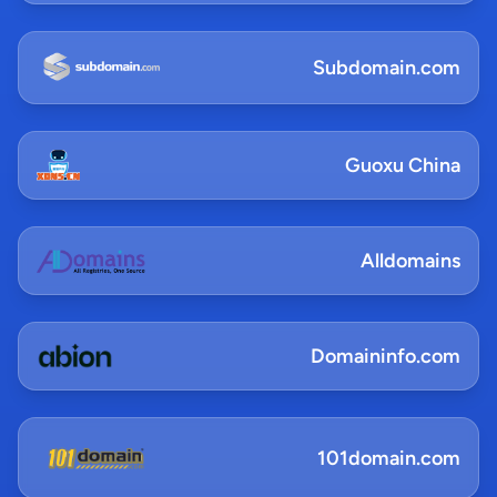
Subdomain.com
Guoxu China
Alldomains
Domaininfo.com
101domain.com