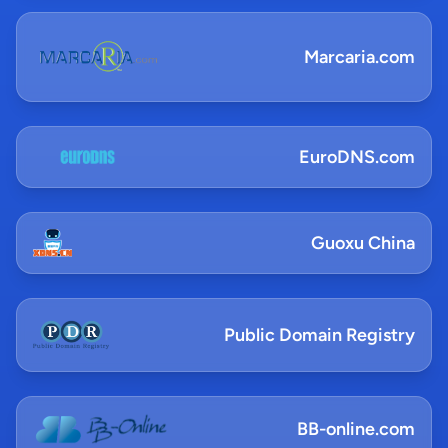
Marcaria.com
EuroDNS.com
Guoxu China
Public Domain Registry
BB-online.com