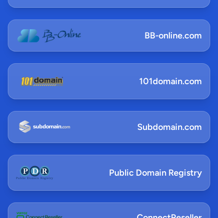
BB-online.com
101domain.com
Subdomain.com
Public Domain Registry
ConnectReseller