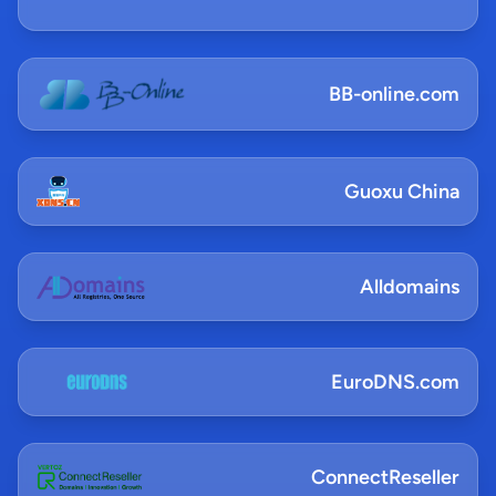
BB-online.com
Guoxu China
Alldomains
EuroDNS.com
ConnectReseller